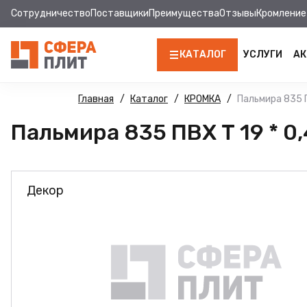
Сотрудничество
Поставщики
Преимущества
Отзывы
Кромление
КАТАЛОГ
УСЛУГИ
АК
ЛДСП
Главная
Каталог
КРОМКА
Пальмира 835 П
Пальмира 835 ПВХ Т 19 * 0,
КРОМКА
МДФ
Декор
МДФ ПАНЕЛИ
СТОЛЕШНИЦЫ
ХДФ
ДВПО