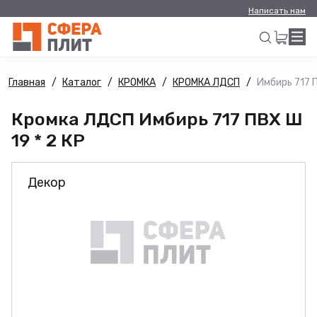
Написать нам
Главная
Каталог
КРОМКА
КРОМКА ЛДСП
Имбирь 717 П
Искать
Кромка ЛДСП Имбирь 717 ПВХ Ш
19 * 2 КР
Декор