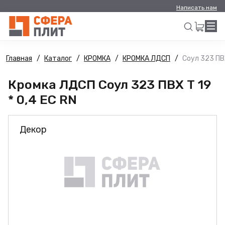
Написать нам
Главная
Каталог
КРОМКА
КРОМКА ЛДСП
Соул 323 ПВХ
Искать
Кромка ЛДСП Соул 323 ПВХ Т 19
* 0,4 ЕС RN
Декор