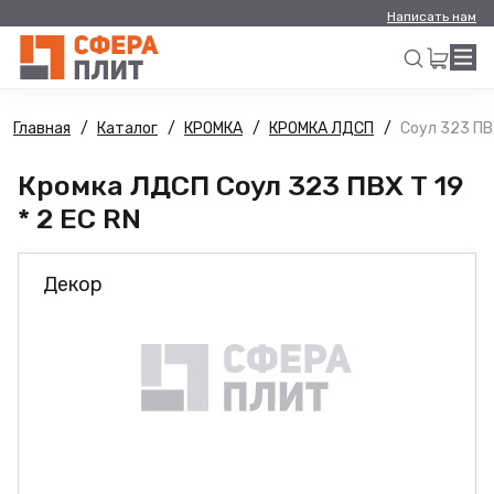
Написать нам
Главная
Каталог
КРОМКА
КРОМКА ЛДСП
Соул 323 ПВХ
Искать
Кромка ЛДСП Соул 323 ПВХ Т 19
* 2 ЕС RN
Декор