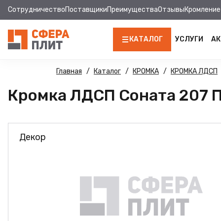
Сотрудничество
Поставщики
Преимущества
Отзывы
Кромление
КАТАЛОГ
УСЛУГИ
АК
ЛДСП
Главная
Каталог
КРОМКА
КРОМКА ЛДСП
Кромка ЛДСП Соната 207 ПВ
КРОМКА
МДФ
Декор
МДФ ПАНЕЛИ
СТОЛЕШНИЦЫ
ХДФ
ДВПО