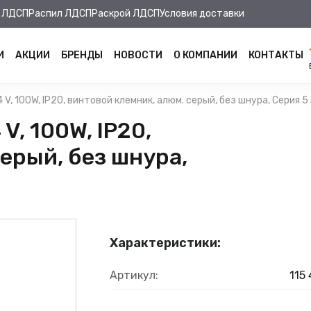
 ЛДСП
Распил ЛДСП
Раскрой ЛДСП
Условия доставки
И
АКЦИИ
БРЕНДЫ
НОВОСТИ
О КОМПАНИИ
КОНТАКТЫ
 V, 100W, IP20, винтовой клемник, алюм. серый, без шнура, Серия 5
V, 100W, IP20,
ерый, без шнура,
Характеристики:
Артикул:
115 