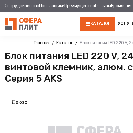
Сотрудничество
Поставщики
Преимущества
Отзывы
Кромление
КАТАЛОГ
УСЛУГ
ЛДСП
Главная
Каталог
Блок питания LED 220 V, 24
Блок питания LED 220 V, 24 
КРОМКА
винтовой клемник, алюм. с
МДФ
Серия 5 AKS
МДФ ПАНЕЛИ
СТОЛЕШНИЦЫ
Декор
ХДФ
ДВПО