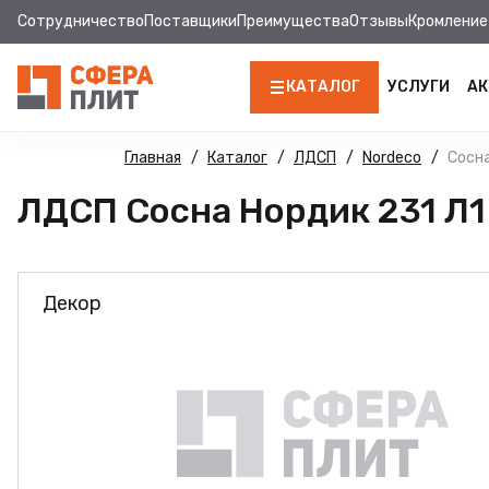
Сотрудничество
Поставщики
Преимущества
Отзывы
Кромление
КАТАЛОГ
УСЛУГИ
АК
ЛДСП
Главная
Каталог
ЛДСП
Nordeco
Сосна
ЛДСП Сосна Нордик 231 Л1
КРОМКА
МДФ
Декор
МДФ ПАНЕЛИ
СТОЛЕШНИЦЫ
ХДФ
ДВПО