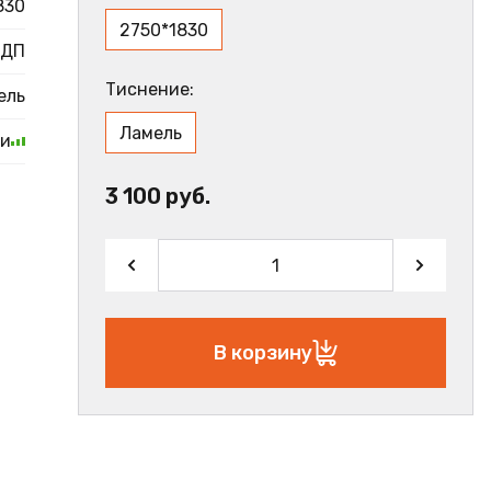
830
2750*1830
ДП
Тиснение:
ель
Ламель
ии
3 100 руб.
В корзину