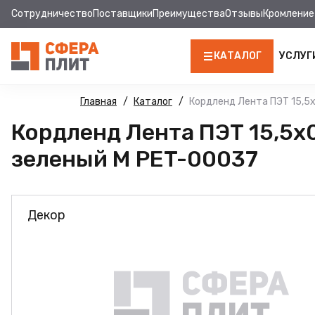
Сотрудничество
Поставщики
Преимущества
Отзывы
Кромление
КАТАЛОГ
УСЛУГ
ЛДСП
Главная
Каталог
Кордленд Лента ПЭТ 15,5
Кордленд Лента ПЭТ 15,5х
КРОМКА
зеленый М PET-00037
МДФ
МДФ ПАНЕЛИ
Декор
СТОЛЕШНИЦЫ
ХДФ
ДВПО