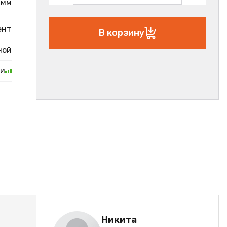
2мм
ент
В корзину
ной
ии
Никита