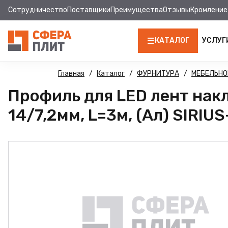
Сотрудничество
Поставщики
Преимущества
Отзывы
Кромление
КАТАЛОГ
УСЛУГ
ЛДСП
Главная
Каталог
ФУРНИТУРА
МЕБЕЛЬНО
Профиль для LED лент нак
КРОМКА
14/7,2мм, L=3м, (Ал) SIRIU
МДФ
МДФ ПАНЕЛИ
СТОЛЕШНИЦЫ
ХДФ
ДВПО