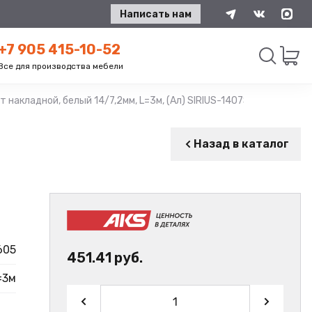
Написать нам
+7 905 415-10-52
Все для производства мебели
т накладной, белый 14/7,2мм, L=3м, (Ал) SIRIUS-1407S AKS
Искать
Назад в каталог
605
451.41 руб.
=3м