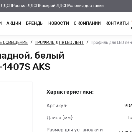
 ЛДСП
Распил ЛДСП
Раскрой ЛДСП
Условия доставки
И
АКЦИИ
БРЕНДЫ
НОВОСТИ
О КОМПАНИИ
КОНТАКТЫ
Е ОСВЕЩЕНИЕ
ПРОФИЛЬ ДЛЯ LED ЛЕНТ
Профиль для LED лен
ладной, белый
S-1407S AKS
Характеристики:
Артикул:
90
Длина (мм):
L
Размер для установки и