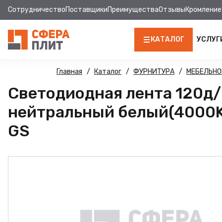
Сотрудничество
Поставщики
Преимущества
Отзывы
Кромление
КАТАЛОГ
УСЛУГ
ЛДСП
Главная
Каталог
ФУРНИТУРА
МЕБЕЛЬНО
Светодиодная лента 120д/
КРОМКА
нейтральный белый(4000K)
МДФ
GS
МДФ ПАНЕЛИ
СТОЛЕШНИЦЫ
ХДФ
ДВПО