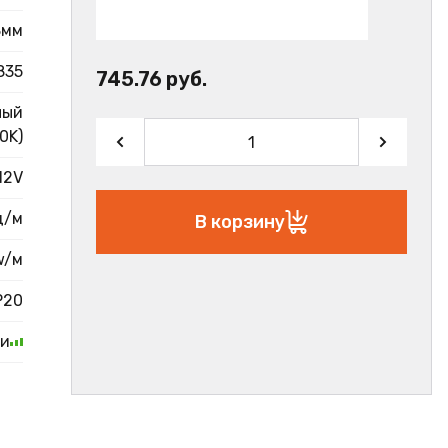
8мм
835
745.76 руб.
лый
0K)
12V
д/м
В корзину
w/м
P20
ии