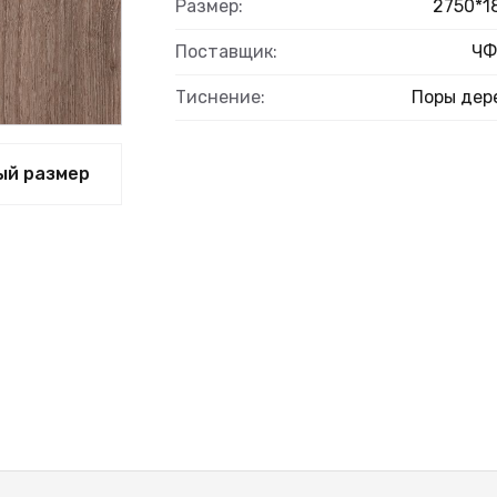
Размер:
2750*1
Поставщик:
ЧФ
Тиснение:
Поры дер
ый размер