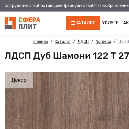
Сотрудничество
Поставщики
Преимущества
Отзывы
Кромление
КАТАЛОГ
УСЛУГИ
АК
ЛДСП
Главная
Каталог
ЛДСП
Nordeco
Дуб Ш
ЛДСП Дуб Шамони 122 Т 27
КРОМКА
МДФ
Декор
МДФ ПАНЕЛИ
СТОЛЕШНИЦЫ
ХДФ
ДВПО