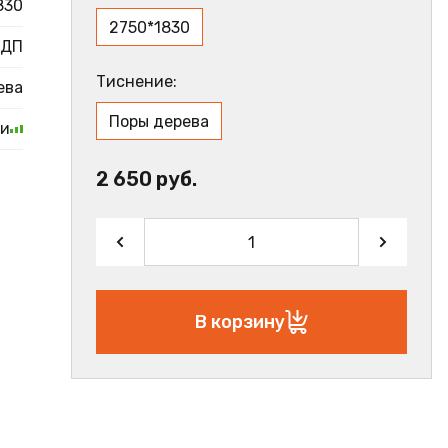
830
2750*1830
ДП
Тиснение:
ева
Поры дерева
ии
2 650 руб.
В корзину