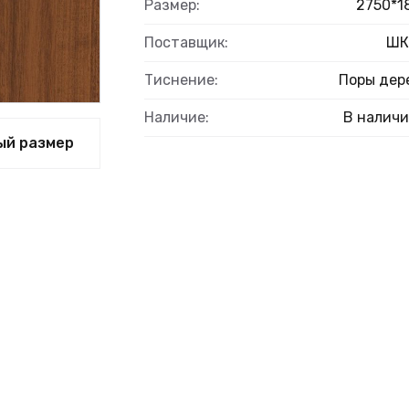
Размер:
2750*1
Поставщик:
ШК
Тиснение:
Поры дер
Наличие:
В налич
ый размер