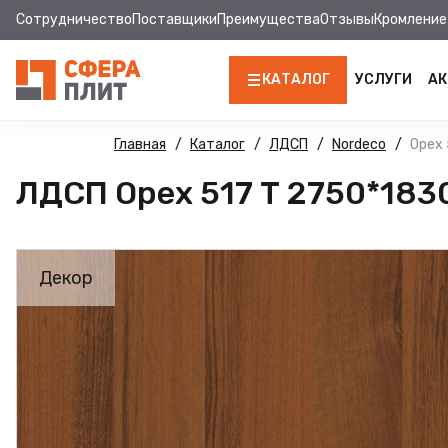
Сотрудничество
Поставщики
Преимущества
Отзывы
Кромление
КАТАЛОГ
УСЛУГИ
АК
ЛДСП
Главная
Каталог
ЛДСП
Nordeco
Орех 
ЛДСП Орех 517 Т 2750*183
КРОМКА
МДФ
Декор
МДФ ПАНЕЛИ
СТОЛЕШНИЦЫ
ХДФ
ДВПО