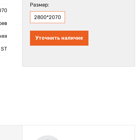
Размер:
070
2800*2070
рев
няя
Уточнить наличие
ST