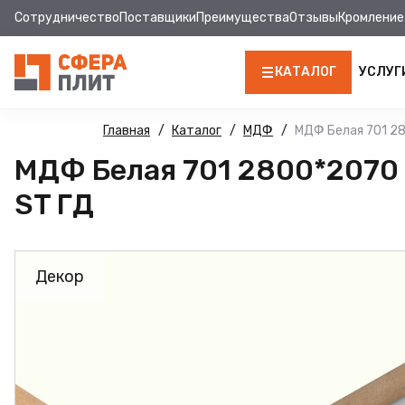
Сотрудничество
Поставщики
Преимущества
Отзывы
Кромление
КАТАЛОГ
УСЛУГ
ЛДСП
Главная
Каталог
МДФ
МДФ Белая 701 28
МДФ Белая 701 2800*2070 
КРОМКА
ST ГД
МДФ
МДФ ПАНЕЛИ
Декор
СТОЛЕШНИЦЫ
ХДФ
ДВПО