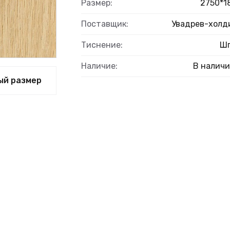
Размер:
2750*1
Поставщик:
Увадрев-холд
Тиснение:
Ш
Наличие:
В налич
ый размер