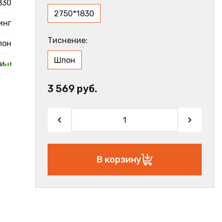
830
2750*1830
инг
Тиснение:
пон
Шпон
ии
3 569 руб.
В корзину