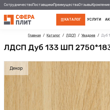
Сотрудничество
Поставщики
Преимущества
Отзывы
Кромление
КАТАЛОГ
УСЛУГИ
АК
ЛДСП
Главная
Каталог
ЛДСП
Увадрев
Дуб 
ЛДСП Дуб 133 ШП 2750*183
КРОМКА
МДФ
Декор
МДФ ПАНЕЛИ
СТОЛЕШНИЦЫ
ХДФ
ДВПО