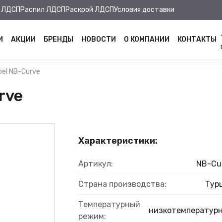
 ЛДСП
Распил ЛДСП
Раскрой ЛДСП
Условия доставки
И
АКЦИИ
БРЕНДЫ
НОВОСТИ
О КОМПАНИИ
КОНТАКТЫ
el NB-Curve
rve
Характеристики:
Артикул:
NB-Cu
Страна производства:
Тур
Температурный
низкотемператур
режим: