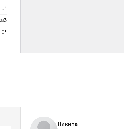
 С°
/см3
 С°
Никита