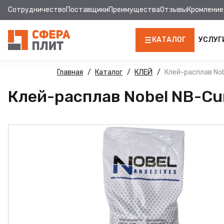
Сотрудничество
Поставщики
Преимущества
Отзывы
Кромление
КАТАЛОГ
УСЛУГ
ЛДСП
Главная
Каталог
КЛЕЙ
Клей-расплав Nob
Клей-расплав Nobel NB-Cu
КРОМКА
МДФ
МДФ ПАНЕЛИ
СТОЛЕШНИЦЫ
ХДФ
ДВПО