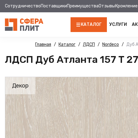
Сотрудничество
Поставщики
Преимущества
Отзывы
Кромление
КАТАЛОГ
УСЛУГИ
АК
ЛДСП
Главная
Каталог
ЛДСП
Nordeco
Дуб А
ЛДСП Дуб Атланта 157 Т 2
КРОМКА
МДФ
Декор
МДФ ПАНЕЛИ
СТОЛЕШНИЦЫ
ХДФ
ДВПО