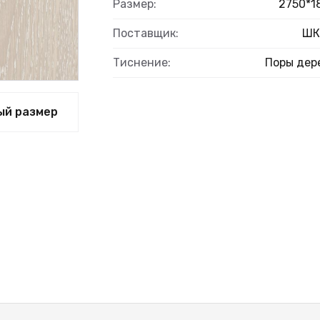
Размер:
2750*1
Поставщик:
ШК
Тиснение:
Поры дер
ый размер