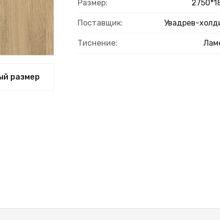
Размер:
2750*1
Поставщик:
Увадрев-холд
Тиснение:
Лам
ВЫЙ
ый размер