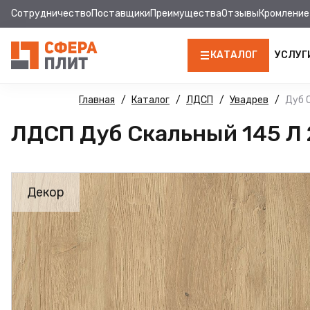
Сотрудничество
Поставщики
Преимущества
Отзывы
Кромление
КАТАЛОГ
УСЛУГ
ЛДСП
Главная
Каталог
ЛДСП
Увадрев
Дуб 
ЛДСП Дуб Скальный 145 Л 
КРОМКА
МДФ
Декор
МДФ ПАНЕЛИ
СТОЛЕШНИЦЫ
ХДФ
ДВПО