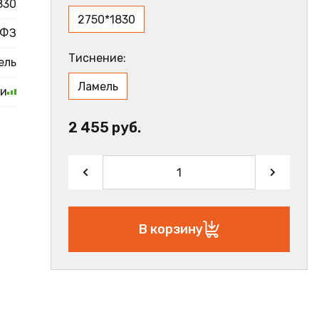
830
2750*1830
ФЗ
Тиснение:
ель
Ламель
ии
2 455 руб.
В корзину