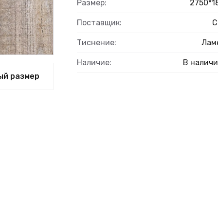
Размер:
2750*1
Поставщик:
С
Тиснение:
Лам
ВЫЙ
Наличие:
В налич
ый размер