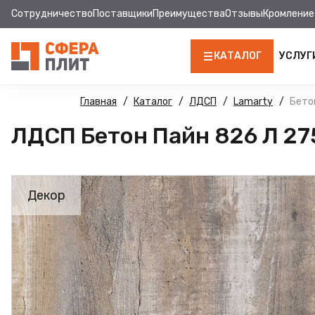
Сотрудничество
Поставщики
Преимущества
Отзывы
Кромление
КАТАЛОГ
УСЛУГ
ЛДСП
Главная
Каталог
ЛДСП
Lamarty
Бето
ЛДСП Бетон Пайн 826 Л 27
КРОМКА
МДФ
Декор
МДФ ПАНЕЛИ
СТОЛЕШНИЦЫ
ХДФ
ДВПО