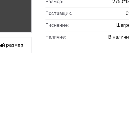
Размер:
2750*1
Поставщик:
С
Тиснение:
Шагр
ЫЙ
Наличие:
В налич
ый размер