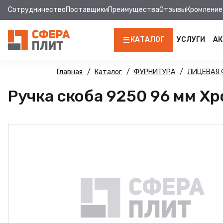
Сотрудничество
Поставщики
Преимущества
Отзывы
Кромление
КАТАЛОГ
УСЛУГИ
АК
ЛДСП
Главная
Каталог
ФУРНИТУРА
ЛИЦЕВАЯ 
Ручка скоба 9250 96 мм Хр
КРОМКА
МДФ
МДФ ПАНЕЛИ
СТОЛЕШНИЦЫ
ХДФ
ДВПО