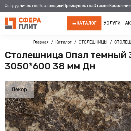
Сотрудничество
Поставщики
Преимущества
Отзывы
Кромление
КАТАЛОГ
УСЛУГИ
АК
ЛДСП
Главная
Каталог
СТОЛЕШНИЦЫ
СТОЛЕ
Столешница Опал темный 
КРОМКА
3050*600 38 мм Дн
МДФ
МДФ ПАНЕЛИ
Декор
СТОЛЕШНИЦЫ
ХДФ
ДВПО