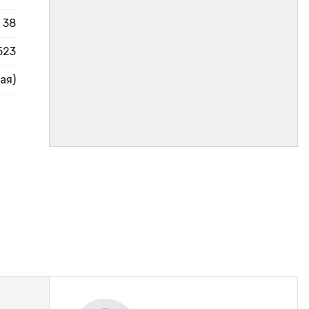
38
523
ая)