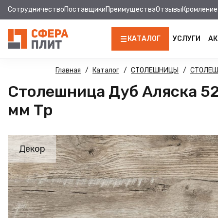
Сотрудничество
Поставщики
Преимущества
Отзывы
Кромление
КАТАЛОГ
УСЛУГИ
АК
ЛДСП
Главная
Каталог
СТОЛЕШНИЦЫ
СТОЛЕ
Столешница Дуб Аляска 52
КРОМКА
мм Тр
МДФ
МДФ ПАНЕЛИ
Декор
СТОЛЕШНИЦЫ
ХДФ
ДВПО