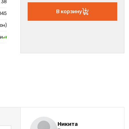
38
В корзину
045
он)
ии
Никита