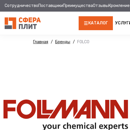
Сотрудничество
Поставщики
Преимущества
Отзывы
Кромление
КАТАЛОГ
УСЛУГ
ЛДСП
Главная
Бренды
FOLCO
КРОМКА
МДФ
МДФ ПАНЕЛИ
СТОЛЕШНИЦЫ
ХДФ
ДВПО