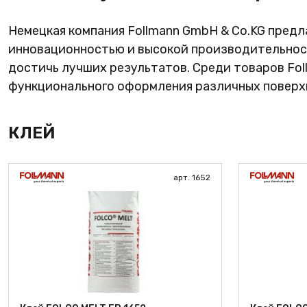
ФАНЕРА
Немецкая компания Follmann GmbH & Co.KG пред
ФУРНИТУРА
инновационностью и высокой производительност
ПРОФИЛЬ АЛЮМИНИЕ
достичь лучших результатов. Среди товаров Fol
функционального оформления различных поверхн
КЛЕЙ
РАСПРОДАЖА
КЛЕЙ
НОВИНКИ
арт. 1652