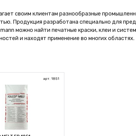
лагает своим клиентам разнообразные промышлен
ью. Продукция разработана специально для пред
ВЫЙ
lmann можно найти печатные краски, клеи и систе
остей и находят применение во многих областях.
арт. 1851