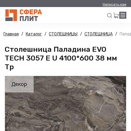
Написать нам
Главная
Каталог
СТОЛЕШНИЦЫ
СТОЛЕШНИЦА
Палад
Искать
Столешница Паладина EVO
TECH 3057 E U 4100*600 38 мм
Тр
Декор