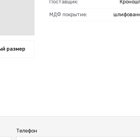
Поставщик:
Кронош
МДФ покрытие:
шлифован
ВЫЙ
ый размер
Телефон