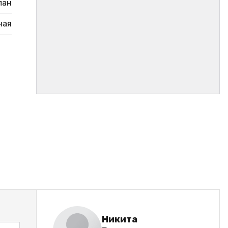
пан
ная
Никита