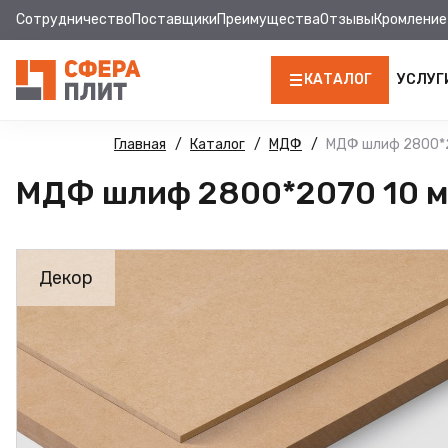
Сотрудничество
Поставщики
Преимущества
Отзывы
Кромление
КАТАЛОГ
УСЛУГ
ЛДСП
Главная
Каталог
МДФ
МДФ шлиф 2800*2
МДФ шлиф 2800*2070 10 м
КРОМКА
МДФ
Декор
МДФ ПАНЕЛИ
СТОЛЕШНИЦЫ
ХДФ
ДВПО