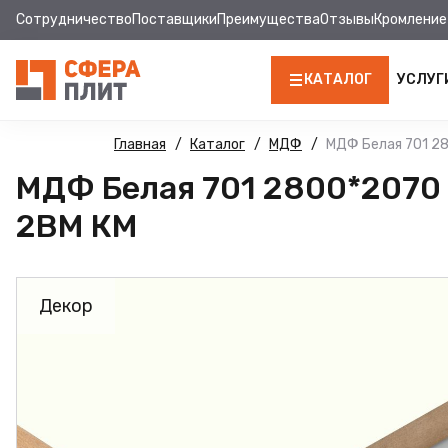
Сотрудничество
Поставщики
Преимущества
Отзывы
Кромление
КАТАЛОГ
УСЛУГ
ЛДСП
Главная
Каталог
МДФ
МДФ Белая 701 28
МДФ Белая 701 2800*2070 
КРОМКА
2BM КМ
МДФ
МДФ ПАНЕЛИ
Декор
СТОЛЕШНИЦЫ
ХДФ
ДВПО