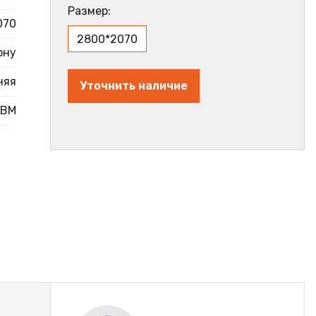
Размер:
070
2800*2070
ону
няя
Уточнить наличие
2BM