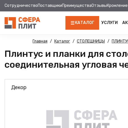
Сотрудничество
Поставщики
Преимущества
Отзывы
Кромление
КАТАЛОГ
УСЛУГИ
АК
ЛДСП
Главная
Каталог
СТОЛЕШНИЦЫ
ПЛИНТУ
Плинтус и планки для сто
КРОМКА
соединительная угловая 
МДФ
МДФ ПАНЕЛИ
Декор
СТОЛЕШНИЦЫ
ХДФ
ДВПО