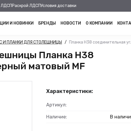
 ЛДСП
Раскрой ЛДСП
Условия доставки
ЦИИ И НОВИНКИ
БРЕНДЫ
НОВОСТИ
О КОМПАНИИ
КОНТ
С И ПЛАНКИ ДЛЯ СТОЛЕШНИЦЫ
Планка Н38 соединительная уг
лешницы Планка Н38
черный матовый MF
Характеристики:
Артикул:
Наличие:
В налич