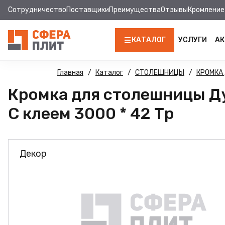
Сотрудничество
Поставщики
Преимущества
Отзывы
Кромление
КАТАЛОГ
УСЛУГИ
АК
ЛДСП
Главная
Каталог
СТОЛЕШНИЦЫ
КРОМКА
Кромка для столешницы Ду
КРОМКА
С клеем 3000 * 42 Тр
МДФ
МДФ ПАНЕЛИ
Декор
СТОЛЕШНИЦЫ
ХДФ
ДВПО