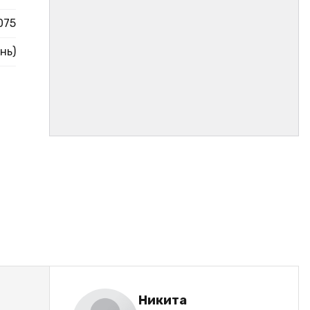
075
нь)
Никита