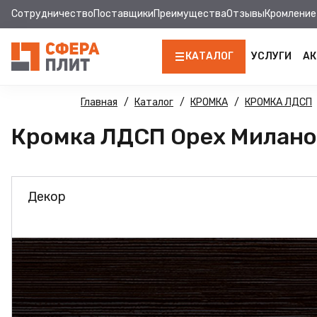
Сотрудничество
Поставщики
Преимущества
Отзывы
Кромление
КАТАЛОГ
УСЛУГИ
АК
ЛДСП
Главная
Каталог
КРОМКА
КРОМКА ЛДСП
Кромка ЛДСП Орех Милано 
КРОМКА
МДФ
Декор
МДФ ПАНЕЛИ
СТОЛЕШНИЦЫ
ХДФ
ДВПО