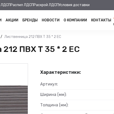
 ЛДСП
Распил ЛДСП
Раскрой ЛДСП
Условия доставки
И
АКЦИИ
БРЕНДЫ
НОВОСТИ
О КОМПАНИИ
КОНТАКТЫ
Лиственница 212 ПВХ Т 35 * 2 ЕС
212 ПВХ Т 35 * 2 ЕС
Характеристики:
Артикул:
Ширина (мм):
Толщина (мм):