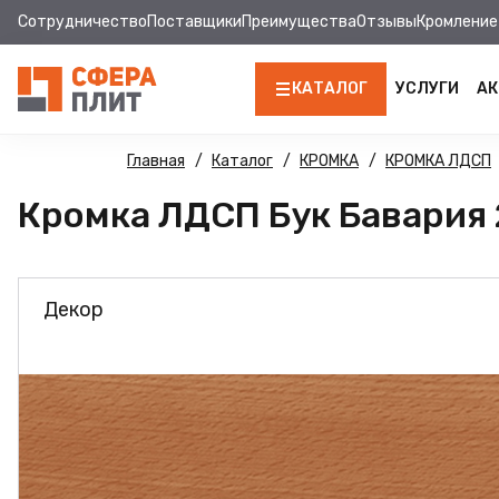
Сотрудничество
Поставщики
Преимущества
Отзывы
Кромление
КАТАЛОГ
УСЛУГИ
АК
ЛДСП
Главная
Каталог
КРОМКА
КРОМКА ЛДСП
Кромка ЛДСП Бук Бавария 2
КРОМКА
МДФ
Декор
МДФ ПАНЕЛИ
СТОЛЕШНИЦЫ
ХДФ
ДВПО