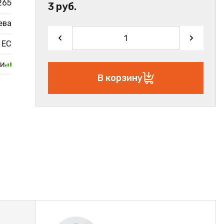
265
3 руб.
ева
ЕС
ии
В корзину