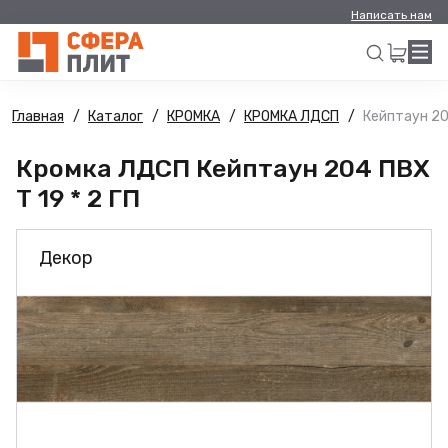
Написать нам
Главная
Каталог
КРОМКА
КРОМКА ЛДСП
Кейптаун 204
Искать
Кромка ЛДСП Кейптаун 204 ПВХ
Т 19 * 2 ГП
Декор