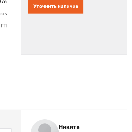
876
Уточнить наличие
ень
ГП
Никита