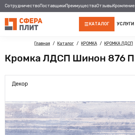
Сотрудничество
Поставщики
Преимущества
Отзывы
Кромление
КАТАЛОГ
УСЛУГИ
ЛДСП
Главная
Каталог
КРОМКА
КРОМКА ЛДСП
Кромка ЛДСП Шинон 876 ПВ
КРОМКА
МДФ
Декор
МДФ ПАНЕЛИ
СТОЛЕШНИЦЫ
ХДФ
ДВПО