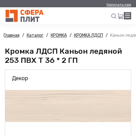
Написать нам
Главная
Каталог
КРОМКА
КРОМКА ЛДСП
Каньон ледян
Искать
Кромка ЛДСП Каньон ледяной
253 ПВХ Т 36 * 2 ГП
Декор