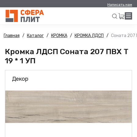
Написать нам
Главная
Каталог
КРОМКА
КРОМКА ЛДСП
Соната 207 П
Искать
Кромка ЛДСП Соната 207 ПВХ Т
19 * 1 УП
Декор