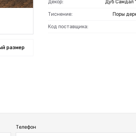
Декор:
Дуб Самдал 
Тиснение:
Поры дер
Код поставщика:
ЫЙ
ый размер
Телефон