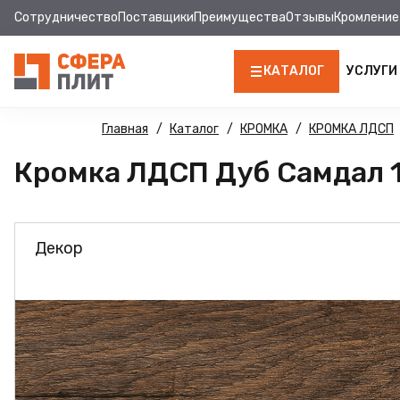
Сотрудничество
Поставщики
Преимущества
Отзывы
Кромление
КАТАЛОГ
УСЛУГИ
ЛДСП
Главная
Каталог
КРОМКА
КРОМКА ЛДСП
Кромка ЛДСП Дуб Самдал 18
КРОМКА
МДФ
Декор
МДФ ПАНЕЛИ
СТОЛЕШНИЦЫ
ХДФ
ДВПО