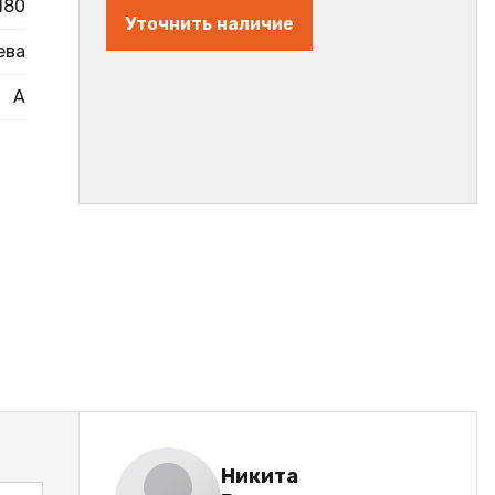
180
Уточнить наличие
ева
А
Никита