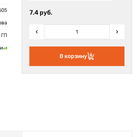
505
7.4 руб.
ева
ГП
ии
В корзину