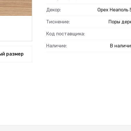
Декор:
Орех Неаполь 
Тиснение:
Поры дер
ВЫЙ
Код поставщика:
Наличие:
В налич
ый размер