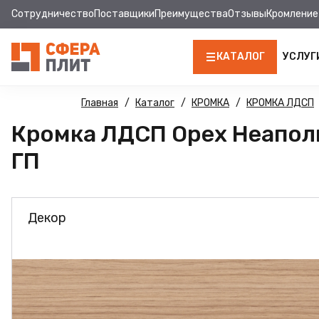
Сотрудничество
Поставщики
Преимущества
Отзывы
Кромление
КАТАЛОГ
УСЛУГ
ЛДСП
Главная
Каталог
КРОМКА
КРОМКА ЛДСП
Кромка ЛДСП Орех Неаполь 
КРОМКА
ГП
МДФ
МДФ ПАНЕЛИ
Декор
СТОЛЕШНИЦЫ
ХДФ
ДВПО