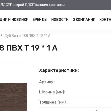
 ЛДСП
Раскрой ЛДСП
Условия доставки
ЦИИ И НОВИНКИ
БРЕНДЫ
НОВОСТИ
О КОМПАНИИ
КОНТ
Дуб Венге 138 ПВХ Т 19 * 1 А
ПВХ Т 19 * 1 А
Характеристики:
Артикул:
Ширина (мм):
Толщина (мм):