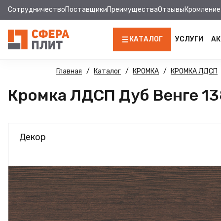
Сотрудничество
Поставщики
Преимущества
Отзывы
Кромление
КАТАЛОГ
УСЛУГИ
АК
ЛДСП
Главная
Каталог
КРОМКА
КРОМКА ЛДСП
Кромка ЛДСП Дуб Венге 138 
КРОМКА
МДФ
Декор
МДФ ПАНЕЛИ
СТОЛЕШНИЦЫ
ХДФ
ДВПО