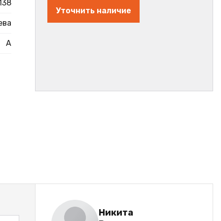
138
Уточнить наличие
ева
А
Никита