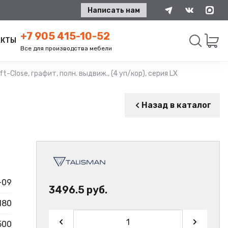
Написать нам
+7 905 415-10-52
АКТЫ
Все для производства мебели
-Close, графит, полн. выдвиж., (4 уп/кор), серия LX, TALISMAN
Искать
Назад в каталог
-09
3496.5 руб.
180
500