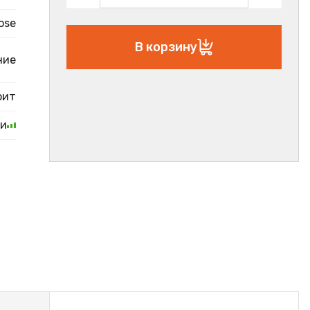
ose
В корзину
ние
фит
ии