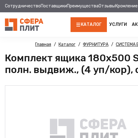
Сотрудничество
Поставщики
Преимущества
Отзывы
Кромление
КАТАЛОГ
УСЛУГИ
АК
ЛДСП
Главная
Каталог
ФУРНИТУРА
СИСТЕМА
Комплект ящика 180х500 So
КРОМКА
полн. выдвиж., (4 уп/кор),
МДФ
МДФ ПАНЕЛИ
СТОЛЕШНИЦЫ
ХДФ
ДВПО