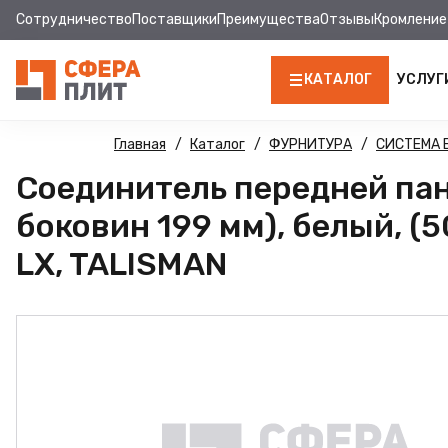
Сотрудничество
Поставщики
Преимущества
Отзывы
Кромление
КАТАЛОГ
УСЛУГ
ЛДСП
Главная
Каталог
ФУРНИТУРА
СИСТЕМА
Соединитель передней пане
КРОМКА
боковин 199 мм), белый, (5
МДФ
LX, TALISMAN
МДФ ПАНЕЛИ
СТОЛЕШНИЦЫ
ХДФ
ДВПО