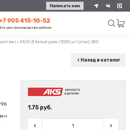
Написать нам
+7 905 415-10-52
Все для производства мебели
онтаж L=34/D=8 белый цинк, (1000 шт/упак), AKS
Искать
Назад в каталог
296
1.75 руб.
ии