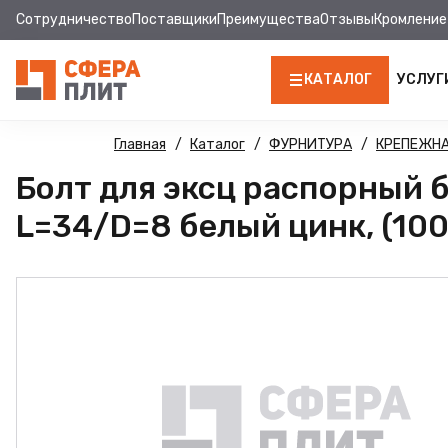
Сотрудничество
Поставщики
Преимущества
Отзывы
Кромление
КАТАЛОГ
УСЛУГ
ЛДСП
Главная
Каталог
ФУРНИТУРА
КРЕПЕЖНА
Болт для эксц распорный
КРОМКА
L=34/D=8 белый цинк, (100
МДФ
МДФ ПАНЕЛИ
СТОЛЕШНИЦЫ
ХДФ
ДВПО