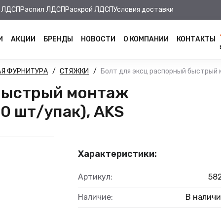
 ЛДСП
Распил ЛДСП
Раскрой ЛДСП
Условия доставки
И
АКЦИИ
БРЕНДЫ
НОВОСТИ
О КОМПАНИИ
КОНТАКТЫ
Я ФУРНИТУРА
СТЯЖКИ
Болт для эксц распорный быстрый м
 быстрый монтаж
0 шт/упак), AKS
Характеристики:
Артикул:
58
Наличие:
В налич