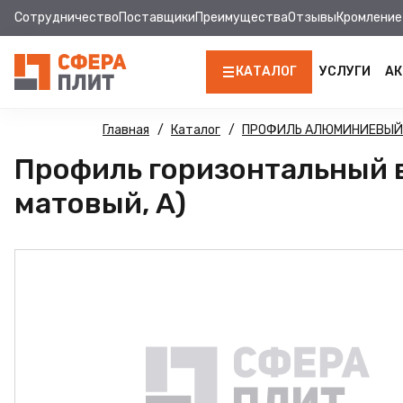
Сотрудничество
Поставщики
Преимущества
Отзывы
Кромление
КАТАЛОГ
УСЛУГИ
АК
ЛДСП
Главная
Каталог
ПРОФИЛЬ АЛЮМИНИЕВЫЙ
Профиль горизонтальный 
КРОМКА
матовый, А)
МДФ
МДФ ПАНЕЛИ
СТОЛЕШНИЦЫ
ХДФ
ДВПО