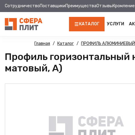
Сотрудничество
Поставщики
Преимущества
Отзывы
Кромление
КАТАЛОГ
УСЛУГИ
АК
ЛДСП
Главная
Каталог
ПРОФИЛЬ АЛЮМИНИЕВЫЙ
Профиль горизонтальный 
КРОМКА
матовый, А)
МДФ
МДФ ПАНЕЛИ
СТОЛЕШНИЦЫ
ХДФ
ДВПО