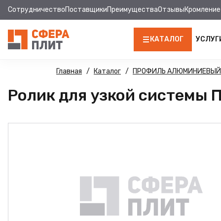
Сотрудничество
Поставщики
Преимущества
Отзывы
Кромление
КАТАЛОГ
УСЛУГ
ЛДСП
Главная
Каталог
ПРОФИЛЬ АЛЮМИНИЕВЫЙ
Ролик для узкой системы 
КРОМКА
МДФ
МДФ ПАНЕЛИ
СТОЛЕШНИЦЫ
ХДФ
ДВПО