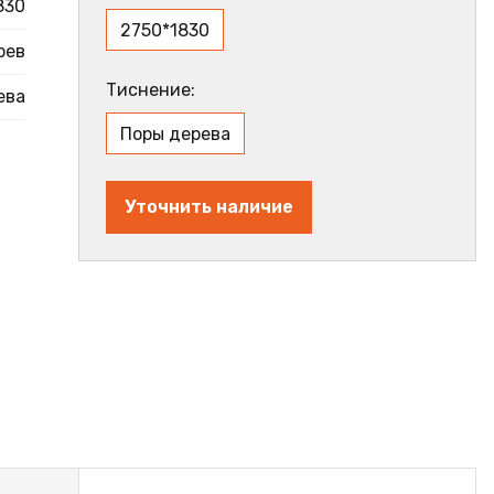
830
2750*1830
рев
Тиснение:
ева
Поры дерева
Уточнить наличие