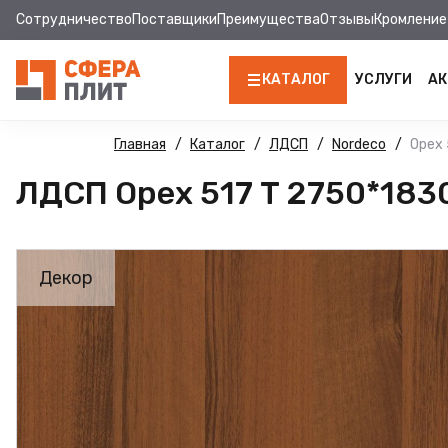
Сотрудничество
Поставщики
Преимущества
Отзывы
Кромление
КАТАЛОГ
УСЛУГИ
АК
ЛДСП
Главная
Каталог
ЛДСП
Nordeco
Орех 
ЛДСП Орех 517 Т 2750*183
КРОМКА
МДФ
Декор
МДФ ПАНЕЛИ
СТОЛЕШНИЦЫ
ХДФ
ДВПО