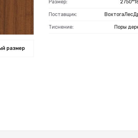
Размер:
2750*1
Поставщик:
ВохтогаЛесД
Тиснение:
Поры дер
ый размер