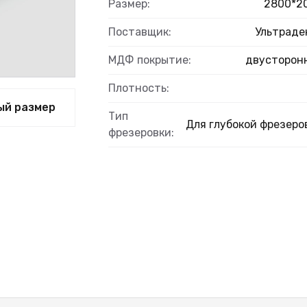
Размер:
2800*2
Поставщик:
Ультраде
МДФ покрытие:
двусторон
Плотность:
ый размер
Тип
Для глубокой фрезеро
фрезеровки: