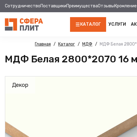
Сотрудничество
Поставщики
Преимущества
Отзывы
Кромление
КАТАЛОГ
УСЛУГИ
АК
ЛДСП
Главная
Каталог
МДФ
МДФ Белая 2800*
МДФ Белая 2800*2070 16 м
КРОМКА
МДФ
Декор
МДФ ПАНЕЛИ
СТОЛЕШНИЦЫ
ХДФ
ДВПО