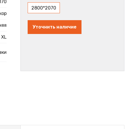
070
2800*2070
кор
няя
Уточнить наличие
XL
вки