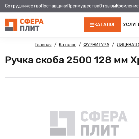
Сотрудничество
Поставщики
Преимущества
Отзывы
Кромление
КАТАЛОГ
УСЛУГ
ЛДСП
Главная
Каталог
ФУРНИТУРА
ЛИЦЕВАЯ 
Ручка скоба 2500 128 мм Х
КРОМКА
МДФ
МДФ ПАНЕЛИ
СТОЛЕШНИЦЫ
ХДФ
ДВПО