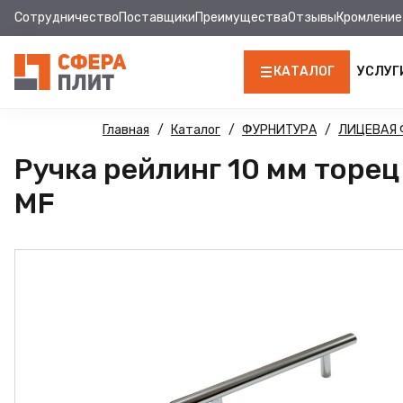
Сотрудничество
Поставщики
Преимущества
Отзывы
Кромление
КАТАЛОГ
УСЛУГ
ЛДСП
Главная
Каталог
ФУРНИТУРА
ЛИЦЕВАЯ 
Ручка рейлинг 10 мм торе
КРОМКА
MF
МДФ
МДФ ПАНЕЛИ
СТОЛЕШНИЦЫ
ХДФ
ДВПО