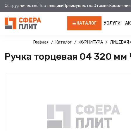
Сотрудничество
Поставщики
Преимущества
Отзывы
Кромление
КАТАЛОГ
УСЛУГИ
АК
ЛДСП
Главная
Каталог
ФУРНИТУРА
ЛИЦЕВАЯ 
Ручка торцевая 04 320 мм
КРОМКА
МДФ
МДФ ПАНЕЛИ
СТОЛЕШНИЦЫ
ХДФ
ДВПО